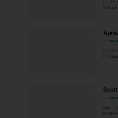
Les 28 e
s'install
Après
PAR
OLIV
Les 28 e
multispor
Sporti
PAR
OLIV
Durant d
terrain d