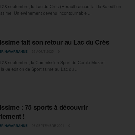
 28 septembre, le Lac du Crès (Hérault) accueillait la 6e édition
issime. Un événement devenu incontournable ...
issime fait son retour au Lac du Crès
29 AOÛT 2025
IER NAVARRANNE
0
t 28 septembre, la Commission Sport du Cercle Mozart
la 6e édition de Sportissime au Lac du ...
issime : 75 sports à découvrir
itement !
26 SEPTEMBRE 2024
IER NAVARRANNE
0