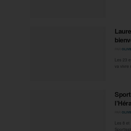
Laure
bienv
PAR
OLIV
Les 23 e
va vivre 
Sport
l’Héra
PAR
OLIV
Les 8 et 
Sportiss