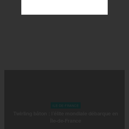
ILE-DE-FRANCE
Twirling bâton : l’élite mondiale débarque en
Île-de-France