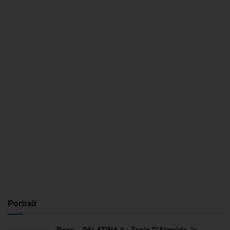
Portrait
Boxe – PALATINA 8 : Tania D’Almeida, le