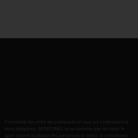
Formidable lien entre les pratiquants et ceux qui s’intéressent à
leurs disciplines, SPORTMAG ne se contente pas de traiter le
sport comme la plupart des personnes le voient, le connaissent,