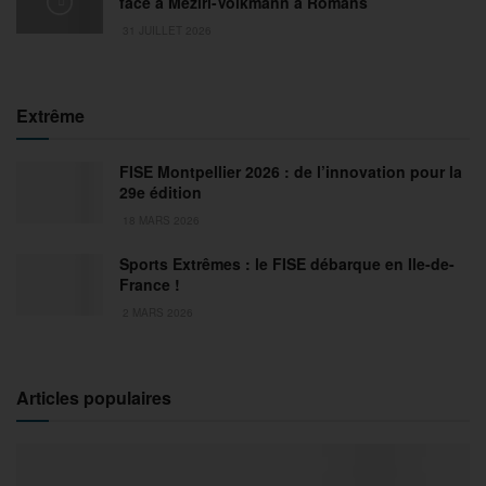
face à Meziri-Volkmann à Romans
31 JUILLET 2026
Extrême
FISE Montpellier 2026 : de l’innovation pour la
29e édition
18 MARS 2026
Sports Extrêmes : le FISE débarque en Ile-de-
France !
2 MARS 2026
Articles populaires