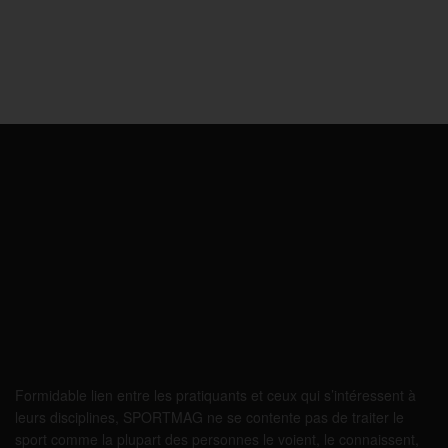
Formidable lien entre les pratiquants et ceux qui s’intéressent à
leurs disciplines, SPORTMAG ne se contente pas de traiter le
sport comme la plupart des personnes le voient, le connaissent,