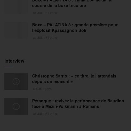
sourire de la boxe tricolore
31 JUILLET 2026
Boxe – PALATINA 8 : grande première pour
l’explosif Kpassagnon Boli
30 JUILLET 2026
Interview
Christophe Sarrio : « ce titre, je l’attendais
depuis un moment »
6 AOÛT 2026
Pétanque : revivez la performance de Baudino
face à Meziri-Volkmann à Romans
31 JUILLET 2026