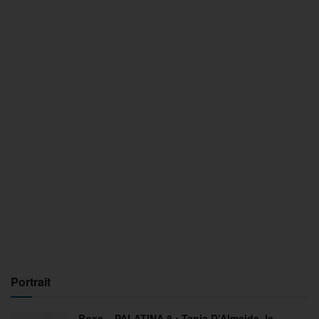
Portrait
Boxe – PALATINA 8 : Tania D’Almeida, le