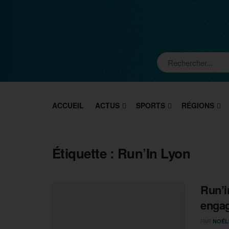
ACCUEIL
ACTUS
SPORTS
RÉGIONS
Étiquette :
Run’In Lyon
Run’i
enga
PAR
NOÉL