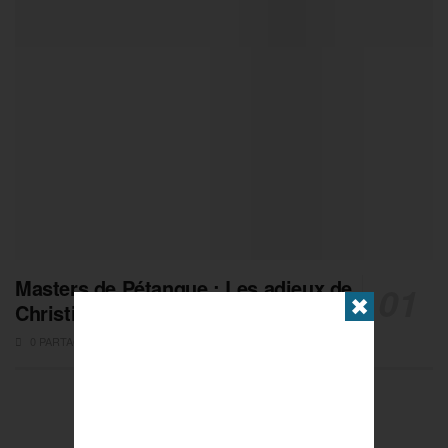
Masters de Pétanque : Les adieux de
✖
Christian Fazzino
0 PARTAGES