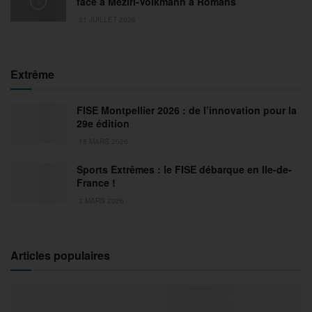
face à Meziri-Volkmann à Romans
31 JUILLET 2026
Extrême
FISE Montpellier 2026 : de l’innovation pour la
29e édition
18 MARS 2026
Sports Extrêmes : le FISE débarque en Ile-de-
France !
2 MARS 2026
Articles populaires