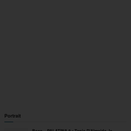
Portrait
Boxe – PALATINA 8 : Tania D’Almeida, le