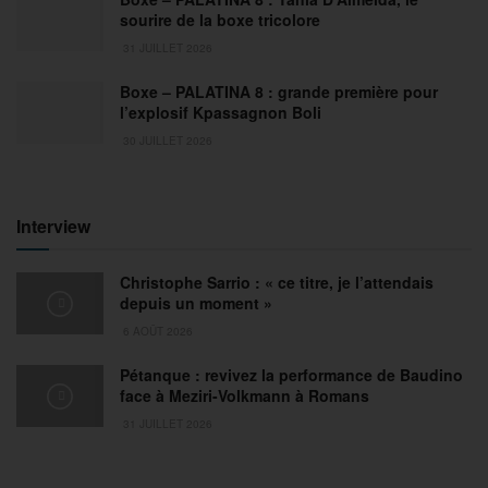
sourire de la boxe tricolore
31 JUILLET 2026
Boxe – PALATINA 8 : grande première pour
l’explosif Kpassagnon Boli
30 JUILLET 2026
Interview
Christophe Sarrio : « ce titre, je l’attendais
depuis un moment »
6 AOÛT 2026
Pétanque : revivez la performance de Baudino
face à Meziri-Volkmann à Romans
31 JUILLET 2026