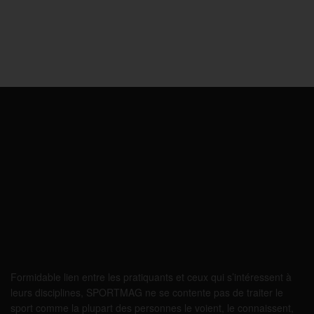
Formidable lien entre les pratiquants et ceux qui s’intéressent à
leurs disciplines, SPORTMAG ne se contente pas de traiter le
sport comme la plupart des personnes le voient, le connaissent,