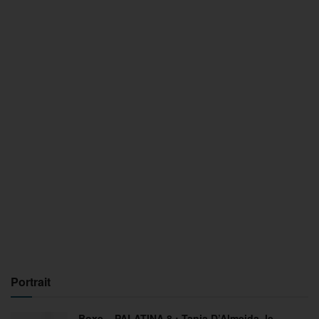
Portrait
Boxe – PALATINA 8 : Tania D’Almeida, le