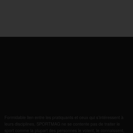
Formidable lien entre les pratiquants et ceux qui s’intéressent à
leurs disciplines, SPORTMAG ne se contente pas de traiter le
sport comme la plupart des personnes le voient, le connaissent,