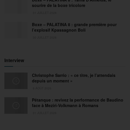
sourire de la boxe tricolore
31 JUILLET 2026
Boxe – PALATINA 8 : grande première pour
l’explosif Kpassagnon Boli
30 JUILLET 2026
Interview
Christophe Sarrio : « ce titre, je l’attendais
depuis un moment »
6 AOÛT 2026
Pétanque : revivez la performance de Baudino
face à Meziri-Volkmann à Romans
31 JUILLET 2026