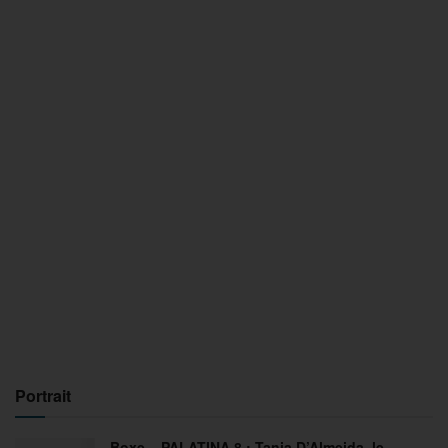
Portrait
Boxe – PALATINA 8 : Tania D’Almeida, le