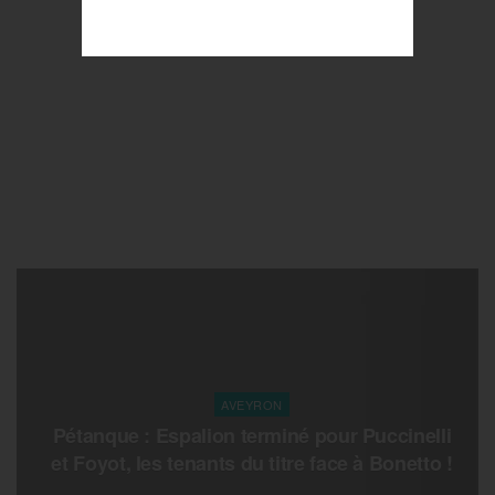
AVEYRON
Pétanque : Espalion terminé pour Puccinelli
et Foyot, les tenants du titre face à Bonetto !