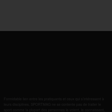
Formidable lien entre les pratiquants et ceux qui s’intéressent à
leurs disciplines, SPORTMAG ne se contente pas de traiter le
sport comme la plupart des personnes le voient, le connaissent,