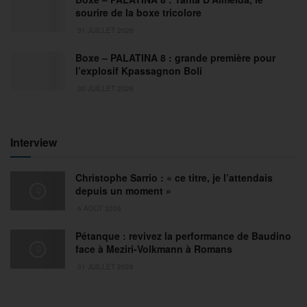
sourire de la boxe tricolore
31 JUILLET 2026
Boxe – PALATINA 8 : grande première pour
l’explosif Kpassagnon Boli
30 JUILLET 2026
Interview
Christophe Sarrio : « ce titre, je l’attendais
depuis un moment »
6 AOÛT 2026
Pétanque : revivez la performance de Baudino
face à Meziri-Volkmann à Romans
31 JUILLET 2026