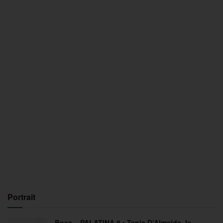
Portrait
Boxe – PALATINA 8 : Tania D’Almeida, le