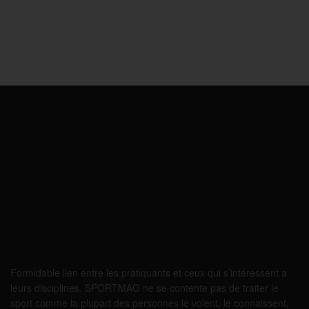
Formidable lien entre les pratiquants et ceux qui s’intéressent à
leurs disciplines, SPORTMAG ne se contente pas de traiter le
sport comme la plupart des personnes le voient, le connaissent,