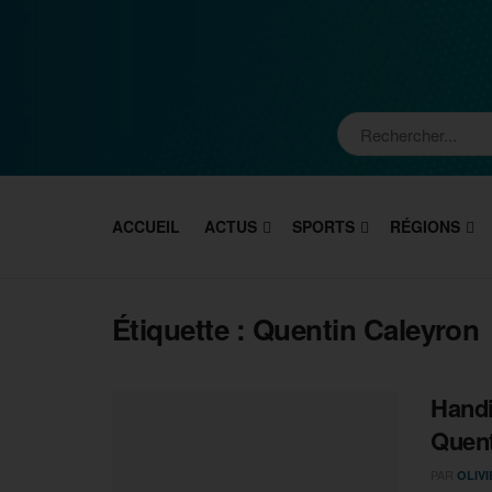
ACCUEIL
ACTUS
SPORTS
RÉGIONS
Étiquette :
Quentin Caleyron
Handi
Quent
PAR
OLIV