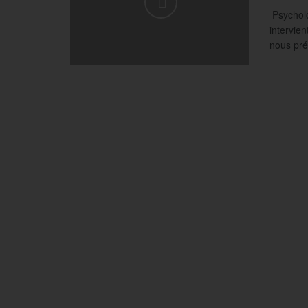
Psycholo
intervie
nous pré