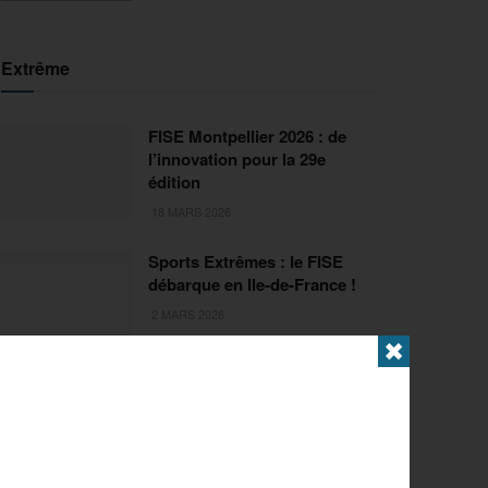
Extrême
FISE Montpellier 2026 : de
l’innovation pour la 29e
édition
18 MARS 2026
Sports Extrêmes : le FISE
débarque en Ile-de-France !
2 MARS 2026
✖
Articles populaires