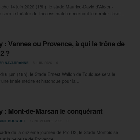
che 14 juin 2026 (18h), le stade Maurice-David d'Aix-en-
sera le théâtre de l'access match décernant le dernier ticket ...
 : Vannes ou Provence, à qui le trône de
2 ?
5 JUIN 2026
IER NAVARRANNE
0
i 6 juin (18h), le Stade Ernest-Wallon de Toulouse sera le
'une finale inédite et historique pour la ...
 : Mont-de-Marsan le conquérant
17 NOVEMBRE 2022
RINE BOUQUET
0
cadre de la onzième journée de Pro D2, le Stade Montois se
sur la pelouse de Provence ...