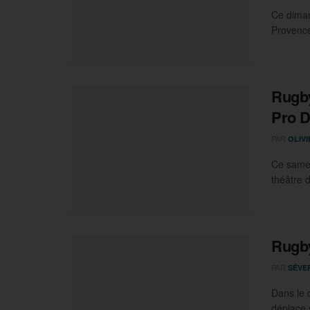
Ce diman
Provence 
Rugby
Pro D
PAR
OLIV
Ce samed
théâtre d
Rugby
PAR
SÉVE
Dans le 
déplace 