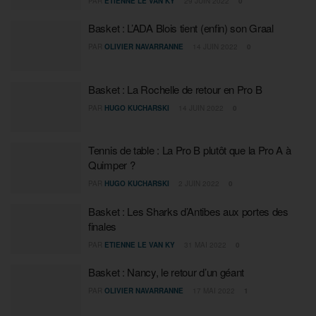
PAR
ETIENNE LE VAN KY
29 JUIN 2022
0
Basket : L’ADA Blois tient (enfin) son Graal
PAR
OLIVIER NAVARRANNE
14 JUIN 2022
0
Basket : La Rochelle de retour en Pro B
PAR
HUGO KUCHARSKI
14 JUIN 2022
0
Tennis de table : La Pro B plutôt que la Pro A à
Quimper ?
PAR
HUGO KUCHARSKI
2 JUIN 2022
0
Basket : Les Sharks d’Antibes aux portes des
finales
PAR
ETIENNE LE VAN KY
31 MAI 2022
0
Basket : Nancy, le retour d’un géant
PAR
OLIVIER NAVARRANNE
17 MAI 2022
1