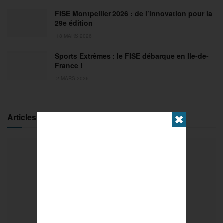
FISE Montpellier 2026 : de l’innovation pour la
29e édition
18 MARS 2026
Sports Extrêmes : le FISE débarque en Ile-de-
France !
2 MARS 2026
Articles populaires
✖