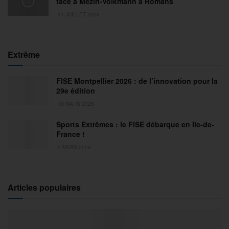
face à Meziri-Volkmann à Romans
31 JUILLET 2026
Extrême
FISE Montpellier 2026 : de l’innovation pour la
29e édition
18 MARS 2026
Sports Extrêmes : le FISE débarque en Ile-de-
France !
2 MARS 2026
Articles populaires