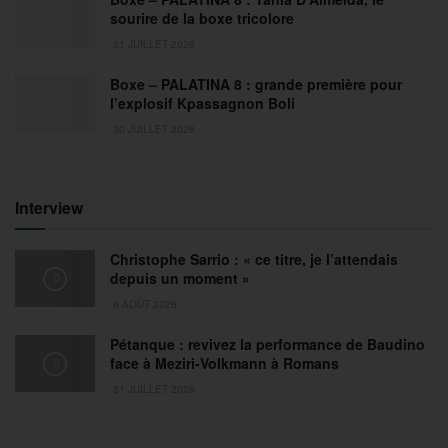
sourire de la boxe tricolore
31 JUILLET 2026
Boxe – PALATINA 8 : grande première pour
l’explosif Kpassagnon Boli
30 JUILLET 2026
Interview
Christophe Sarrio : « ce titre, je l’attendais
depuis un moment »
6 AOÛT 2026
Pétanque : revivez la performance de Baudino
face à Meziri-Volkmann à Romans
31 JUILLET 2026