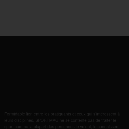
Formidable lien entre les pratiquants et ceux qui s’intéressent à
leurs disciplines, SPORTMAG ne se contente pas de traiter le
sport comme la plupart des personnes le voient, le connaissent,