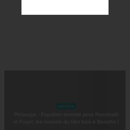
AVEYRON
Pétanque : Espalion terminé pour Puccinelli
et Foyot, les tenants du titre face à Bonetto !