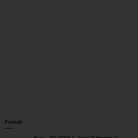
Portrait
Boxe – PALATINA 8 : Tania D’Almeida, le