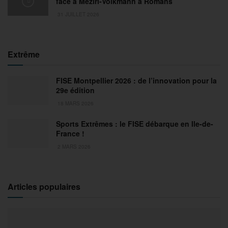
face à Meziri-Volkmann à Romans
31 JUILLET 2026
Extrême
FISE Montpellier 2026 : de l’innovation pour la
29e édition
18 MARS 2026
Sports Extrêmes : le FISE débarque en Ile-de-
France !
2 MARS 2026
Articles populaires