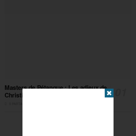
Masters de Pétanque : Les adieux de
✖
Christian Fazzino
0 PARTAGES