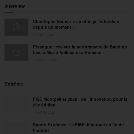
Interview
Christophe Sarrio : « ce titre, je l’attendais
depuis un moment »
6 AOÛT 2026
Pétanque : revivez la performance de Baudino
face à Meziri-Volkmann à Romans
31 JUILLET 2026
Extrême
FISE Montpellier 2026 : de l’innovation pour la
29e édition
18 MARS 2026
Sports Extrêmes : le FISE débarque en Ile-de-
France !