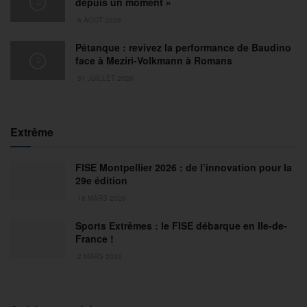
depuis un moment »
6 AOÛT 2026
Pétanque : revivez la performance de Baudino
face à Meziri-Volkmann à Romans
31 JUILLET 2026
Extrême
FISE Montpellier 2026 : de l’innovation pour la
29e édition
18 MARS 2026
Sports Extrêmes : le FISE débarque en Ile-de-
France !
2 MARS 2026