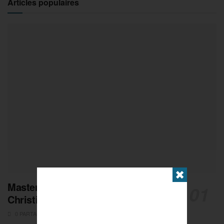
Articles populaires
✖
Masters de Pétanque : Les adieux de
Christian Fazzino
0 PARTAGES