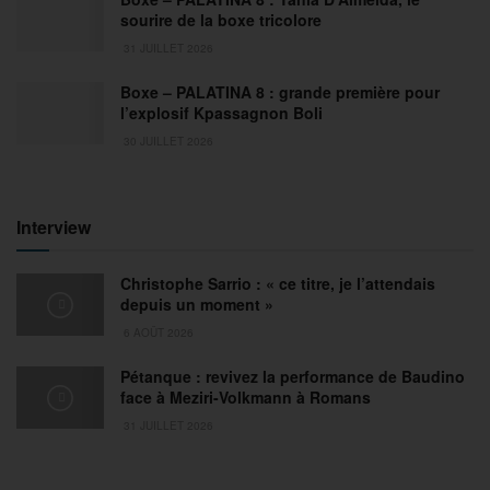
sourire de la boxe tricolore
31 JUILLET 2026
Boxe – PALATINA 8 : grande première pour
l’explosif Kpassagnon Boli
30 JUILLET 2026
Interview
Christophe Sarrio : « ce titre, je l’attendais
depuis un moment »
6 AOÛT 2026
Pétanque : revivez la performance de Baudino
face à Meziri-Volkmann à Romans
31 JUILLET 2026