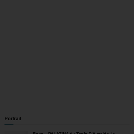
Portrait
Boxe – PALATINA 8 : Tania D’Almeida, le