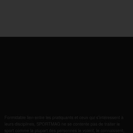
Formidable lien entre les pratiquants et ceux qui s’intéressent à
leurs disciplines, SPORTMAG ne se contente pas de traiter le
sport comme la plupart des personnes le voient, le connaissent,