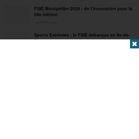
FISE Montpellier 2026 : de l’innovation pour la
29e édition
18 MARS 2026
Sports Extrêmes : le FISE débarque en Ile-de-
France !
✖
2 MARS 2026
Articles populaires