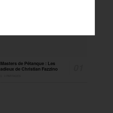
Masters de Pétanque : Les
adieux de Christian Fazzino
0 PARTAGES