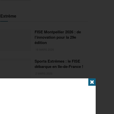
Extrême
FISE Montpellier 2026 : de
l’innovation pour la 29e
édition
18 MARS 2026
Sports Extrêmes : le FISE
débarque en Ile-de-France !
2 MARS 2026
✖
Articles populaires