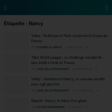
Étiquette :
Nancy
Volley : Mulhouse et Paris soulèvent la Coupe de
France
PAR
ETIENNE LE VAN KY
29 MARS 2026
0
Titan World League : un challenge mondial de
bloc inédit s’invite en France
PAR
JADE DELATTRE-BUISSET
8 JANVIER 2026
0
Volley : Vandoeuvre-Nancy, un nouveau souffle
pour rugir plus fort
PAR
JADE DELATTRE-BUISSET
7 OCTOBRE 2025
0
Basket : Nancy, le retour d’un géant
PAR
OLIVIER NAVARRANNE
17 MAI 2022
1