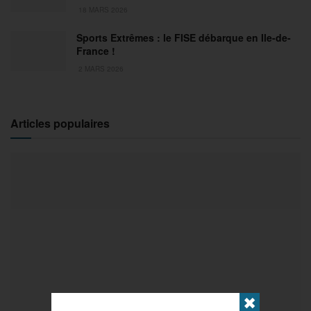
18 MARS 2026
Sports Extrêmes : le FISE débarque en Ile-de-
France !
2 MARS 2026
Articles populaires
✖