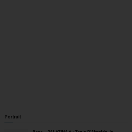
Portrait
Boxe – PALATINA 8 : Tania D’Almeida, le