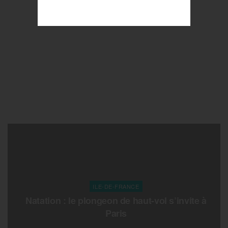
ILE-DE-FRANCE
Natation : le plongeon de haut-vol s’invite à
Paris