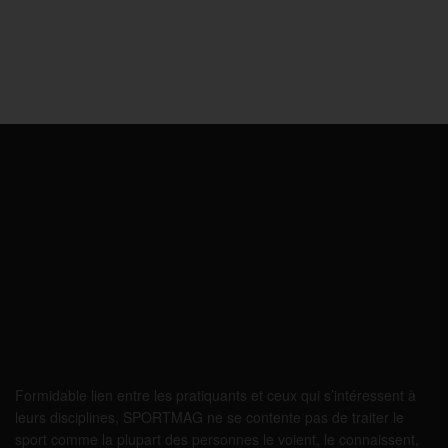
Formidable lien entre les pratiquants et ceux qui s’intéressent à
leurs disciplines, SPORTMAG ne se contente pas de traiter le
sport comme la plupart des personnes le voient, le connaissent,