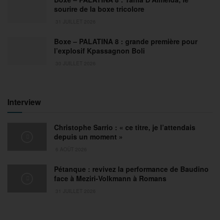
sourire de la boxe tricolore
31 JUILLET 2026
Boxe – PALATINA 8 : grande première pour
l’explosif Kpassagnon Boli
30 JUILLET 2026
Interview
Christophe Sarrio : « ce titre, je l’attendais
depuis un moment »
6 AOÛT 2026
Pétanque : revivez la performance de Baudino
face à Meziri-Volkmann à Romans
31 JUILLET 2026