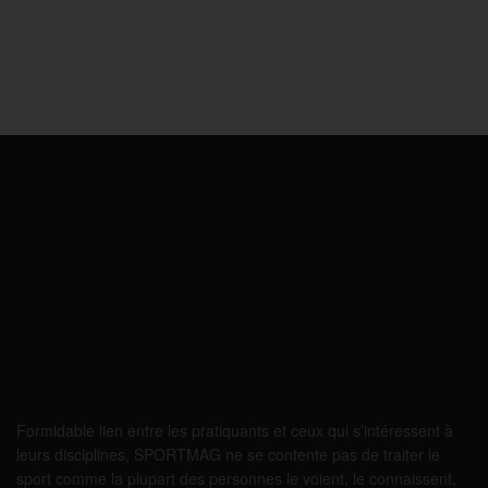
Formidable lien entre les pratiquants et ceux qui s’intéressent à
leurs disciplines, SPORTMAG ne se contente pas de traiter le
sport comme la plupart des personnes le voient, le connaissent,