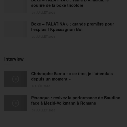
sourire de la boxe tricolore
31 JUILLET 2026
Boxe – PALATINA 8 : grande première pour
l’explosif Kpassagnon Boli
30 JUILLET 2026
Interview
Christophe Sarrio : « ce titre, je l’attendais
depuis un moment »
6 AOÛT 2026
Pétanque : revivez la performance de Baudino
face à Meziri-Volkmann à Romans
31 JUILLET 2026