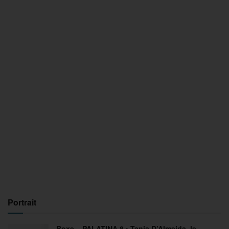
Portrait
Boxe – PALATINA 8 : Tania D’Almeida, le