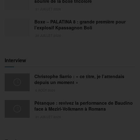
sourire de la boxe tricolore
31 JUILLET 2026
Boxe – PALATINA 8 : grande première pour
l’explosif Kpassagnon Boli
30 JUILLET 2026
Interview
Christophe Sarrio : « ce titre, je l’attendais
depuis un moment »
6 AOÛT 2026
Pétanque : revivez la performance de Baudino
face à Meziri-Volkmann à Romans
31 JUILLET 2026