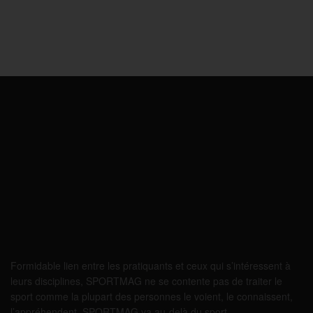
Formidable lien entre les pratiquants et ceux qui s’intéressent à
leurs disciplines, SPORTMAG ne se contente pas de traiter le
sport comme la plupart des personnes le voient, le connaissent,
l’appréhendent. SPORTMAG va au-delà du sport…