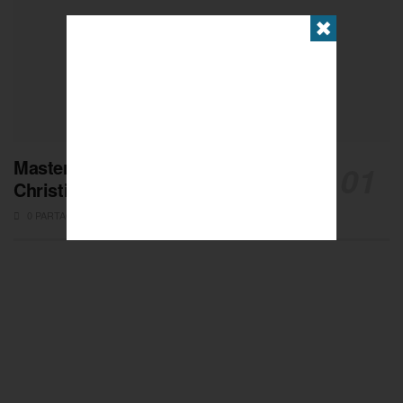
✖
Masters de Pétanque : Les adieux de
Christian Fazzino
0 PARTAGES