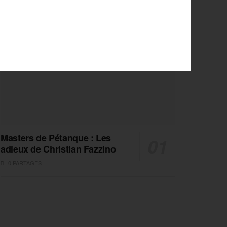
Masters de Pétanque : Les
adieux de Christian Fazzino
0 PARTAGES