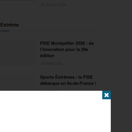
29 JUILLET 2026
Extrême
FISE Montpellier 2026 : de
l’innovation pour la 29e
édition
18 MARS 2026
Sports Extrêmes : le FISE
débarque en Ile-de-France !
2 MARS 2026
✖
Articles populaires