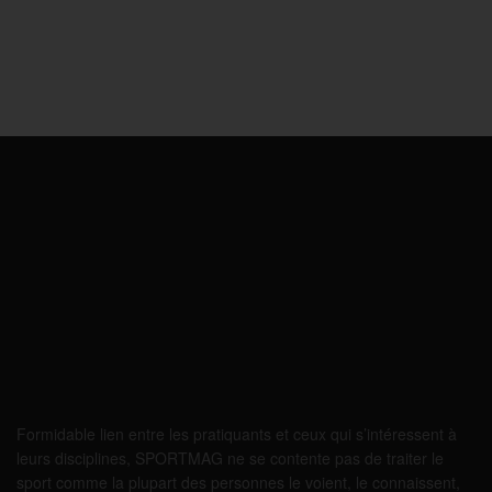
Formidable lien entre les pratiquants et ceux qui s’intéressent à
leurs disciplines, SPORTMAG ne se contente pas de traiter le
sport comme la plupart des personnes le voient, le connaissent,