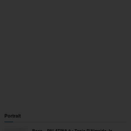
Portrait
Boxe – PALATINA 8 : Tania D’Almeida, le