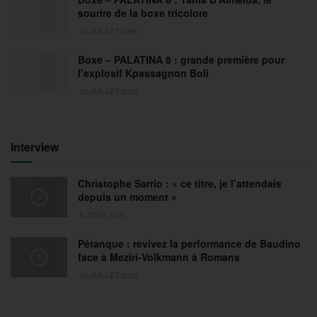
sourire de la boxe tricolore
31 JUILLET 2026
Boxe – PALATINA 8 : grande première pour
l’explosif Kpassagnon Boli
30 JUILLET 2026
Interview
Christophe Sarrio : « ce titre, je l’attendais
depuis un moment »
6 AOÛT 2026
Pétanque : revivez la performance de Baudino
face à Meziri-Volkmann à Romans
31 JUILLET 2026