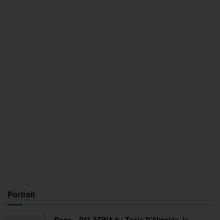
Portrait
Boxe – PALATINA 8 : Tania D’Almeida, le