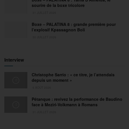
sourire de la boxe tricolore
31 JUILLET 2026
Boxe – PALATINA 8 : grande première pour
l’explosif Kpassagnon Boli
30 JUILLET 2026
Interview
Christophe Sarrio : « ce titre, je l’attendais
depuis un moment »
6 AOÛT 2026
Pétanque : revivez la performance de Baudino
face à Meziri-Volkmann à Romans
31 JUILLET 2026