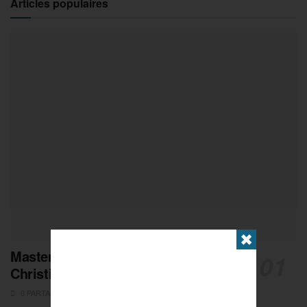
Articles populaires
✖
Masters de Pétanque : Les adieux de
Christian Fazzino
0 PARTAGES