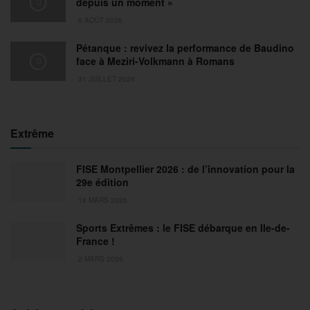
depuis un moment »
6 AOÛT 2026
Pétanque : revivez la performance de Baudino
face à Meziri-Volkmann à Romans
31 JUILLET 2026
Extrême
FISE Montpellier 2026 : de l’innovation pour la
29e édition
18 MARS 2026
Sports Extrêmes : le FISE débarque en Ile-de-
France !
2 MARS 2026