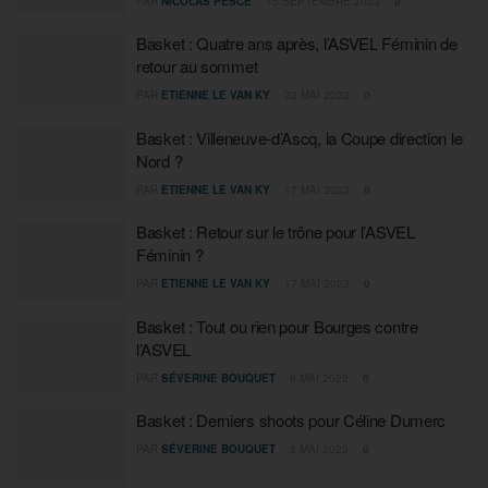
PAR
NICOLAS PESCE
15 SEPTEMBRE 2023
0
Basket : Quatre ans après, l’ASVEL Féminin de
retour au sommet
PAR
ETIENNE LE VAN KY
23 MAI 2023
0
Basket : Villeneuve-d’Ascq, la Coupe direction le
Nord ?
PAR
ETIENNE LE VAN KY
17 MAI 2023
0
Basket : Retour sur le trône pour l’ASVEL
Féminin ?
PAR
ETIENNE LE VAN KY
17 MAI 2023
0
Basket : Tout ou rien pour Bourges contre
l’ASVEL
PAR
SÉVERINE BOUQUET
9 MAI 2023
0
Basket : Derniers shoots pour Céline Dumerc
PAR
SÉVERINE BOUQUET
3 MAI 2023
0