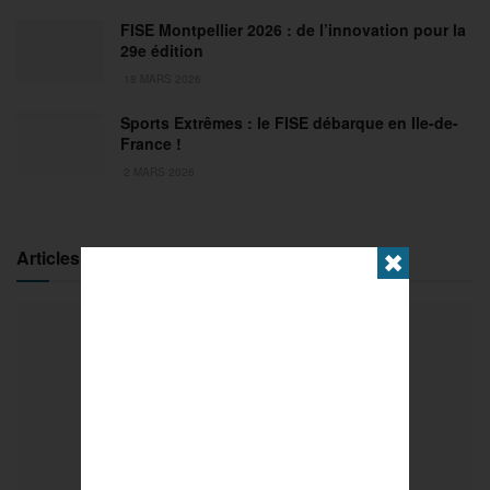
FISE Montpellier 2026 : de l’innovation pour la
29e édition
18 MARS 2026
Sports Extrêmes : le FISE débarque en Ile-de-
France !
2 MARS 2026
Articles populaires
✖