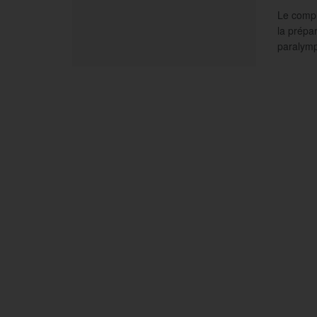
Le compl
la prépa
paralymp