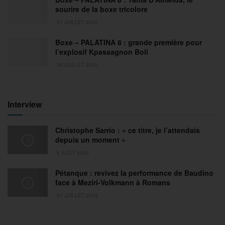
sourire de la boxe tricolore
31 JUILLET 2026
Boxe – PALATINA 8 : grande première pour
l’explosif Kpassagnon Boli
30 JUILLET 2026
Interview
Christophe Sarrio : « ce titre, je l’attendais
depuis un moment »
6 AOÛT 2026
Pétanque : revivez la performance de Baudino
face à Meziri-Volkmann à Romans
31 JUILLET 2026