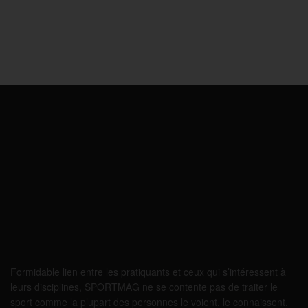
Formidable lien entre les pratiquants et ceux qui s’intéressent à
leurs disciplines, SPORTMAG ne se contente pas de traiter le
sport comme la plupart des personnes le voient, le connaissent,