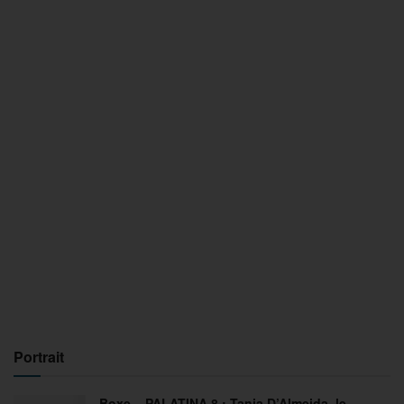
Portrait
Boxe – PALATINA 8 : Tania D’Almeida, le