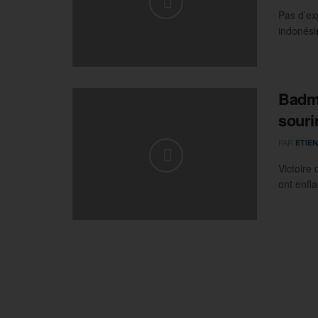
Pas d’ex
indonési
Badmi
souri
PAR
ETIEN
Victoire 
ont enfl