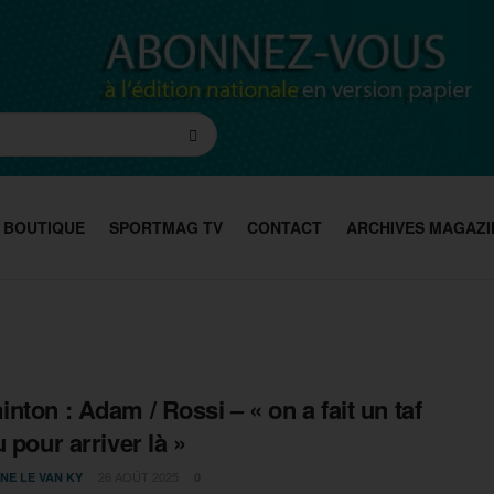
BOUTIQUE
SPORTMAG TV
CONTACT
ARCHIVES MAGAZI
nton : Adam / Rossi – « on a fait un taf
u pour arriver là »
26 AOÛT 2025
NE LE VAN KY
0