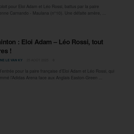
ploit pour Eloi Adam et Léo Rossi, battus par la paire
enne Carnando - Maulana (n°10). Une défaite amère, ...
nton : Eloi Adam – Léo Rossi, tout
res !
25 AOÛT 2025
NE LE VAN KY
0
d’entrée pour la paire française d’Eloi Adam et Léo Rossi, qui
ammé l’Adidas Arena face aux Anglais Easton-Green ...