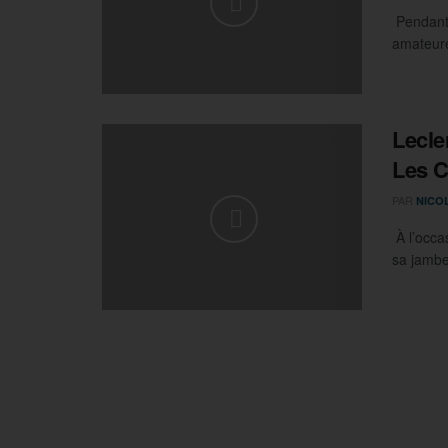
Pendant 3
amateure
Lecle
Les C
PAR
NICO
À l’occa
sa jambe