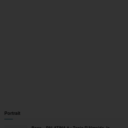
Portrait
Boxe – PALATINA 8 : Tania D’Almeida, le