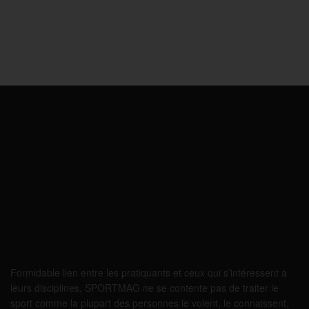
Formidable lien entre les pratiquants et ceux qui s’intéressent à
leurs disciplines, SPORTMAG ne se contente pas de traiter le
sport comme la plupart des personnes le voient, le connaissent,