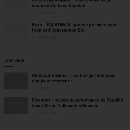
sourire de la boxe tricolore
31 JUILLET 2026
Boxe – PALATINA 8 : grande première pour
l’explosif Kpassagnon Boli
30 JUILLET 2026
Interview
Christophe Sarrio : « ce titre, je l’attendais
depuis un moment »
6 AOÛT 2026
Pétanque : revivez la performance de Baudino
face à Meziri-Volkmann à Romans
31 JUILLET 2026