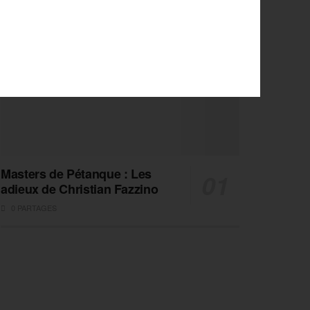
Masters de Pétanque : Les
adieux de Christian Fazzino
0 PARTAGES