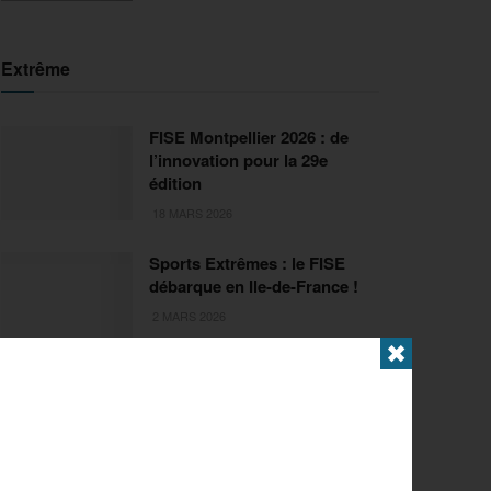
Extrême
FISE Montpellier 2026 : de
l’innovation pour la 29e
édition
18 MARS 2026
Sports Extrêmes : le FISE
débarque en Ile-de-France !
2 MARS 2026
✖
Articles populaires