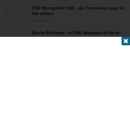
FISE Montpellier 2026 : de l’innovation pour la
29e édition
18 MARS 2026
Sports Extrêmes : le FISE débarque en Ile-de-
France !
✖
2 MARS 2026
Articles populaires