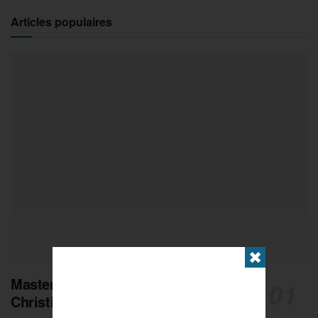
Articles populaires
✖
Masters de Pétanque : Les adieux de
Christian Fazzino