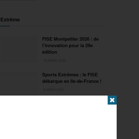
Extrême
FISE Montpellier 2026 : de
l’innovation pour la 29e
édition
18 MARS 2026
Sports Extrêmes : le FISE
débarque en Ile-de-France !
2 MARS 2026
✖
Articles populaires