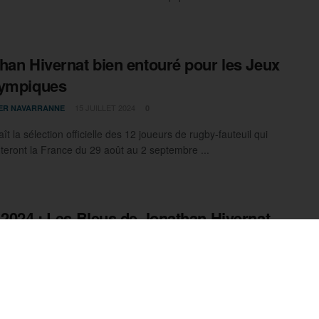
han Hivernat bien entouré pour les Jeux
lympiques
15 JUILLET 2024
IER NAVARRANNE
0
t la sélection officielle des 12 joueurs de rugby-fauteuil qui
teront la France du 29 août au 2 septembre ...
 2024 : Les Bleus de Jonathan Hivernat
sur leur sort
1 JUILLET 2024
IER NAVARRANNE
0
de France de rugby-fauteuil sait d'ores et déjà qui elle
ra lors des Jeux Paralympiques de Paris 2024, du ...