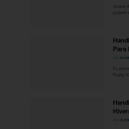
Joueur d
projette
Handi
Para 
PAR
OLIV
En plein
Rugby XI
Handi
Hiver
PAR
OLIV