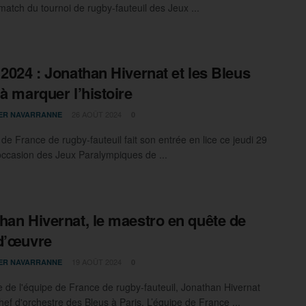
match du tournoi de rugby-fauteuil des Jeux ...
 2024 : Jonathan Hivernat et les Bleus
 à marquer l’histoire
26 AOÛT 2024
IER NAVARRANNE
0
de France de rugby-fauteuil fait son entrée en lice ce jeudi 29
'occasion des Jeux Paralympiques de ...
han Hivernat, le maestro en quête de
d’œuvre
19 AOÛT 2024
IER NAVARRANNE
0
e de l'équipe de France de rugby-fauteuil, Jonathan Hivernat
hef d'orchestre des Bleus à Paris. L’équipe de France ...