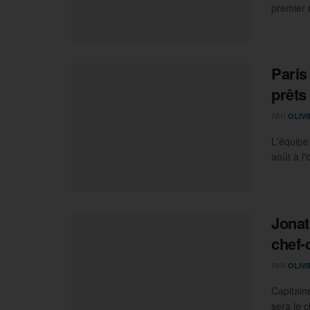
premier 
Paris
prêts
PAR
OLIV
L'équipe 
août à l
Jonat
chef-
PAR
OLIV
Capitain
sera le c