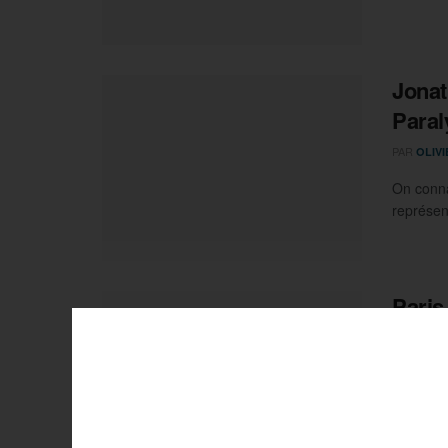
Jonat
Para
PAR
OLIV
On connaî
représen
Paris
fixés 
PAR
OLIV
L'équipe 
affronte