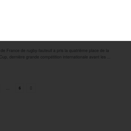
ouvelle 4e place pour Jonathan Hivernat
s Bleus
10 JUIN 2024
IER NAVARRANNE
0
 de France de rugby-fauteuil a pris la quatrième place de la
up, dernière grande compétition internationale avant les ...
…
6