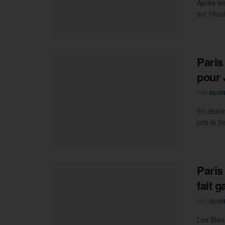
Après le
sur l'éq
Paris
pour 
PAR
OLIV
En domin
pris la 
Paris
fait g
PAR
OLIV
Les Bleu