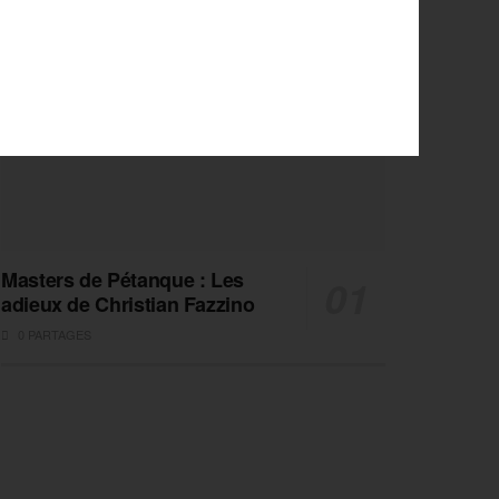
Masters de Pétanque : Les
adieux de Christian Fazzino
0 PARTAGES