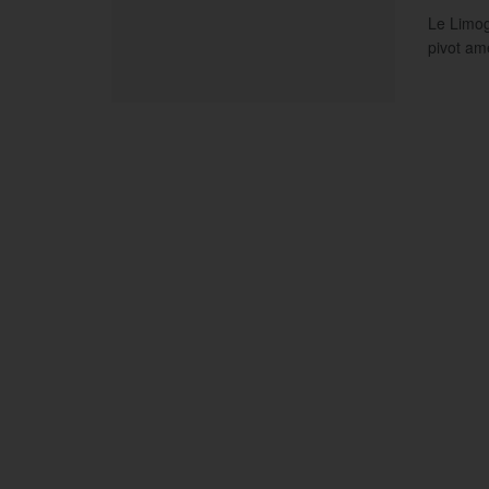
Le Limog
pivot amé