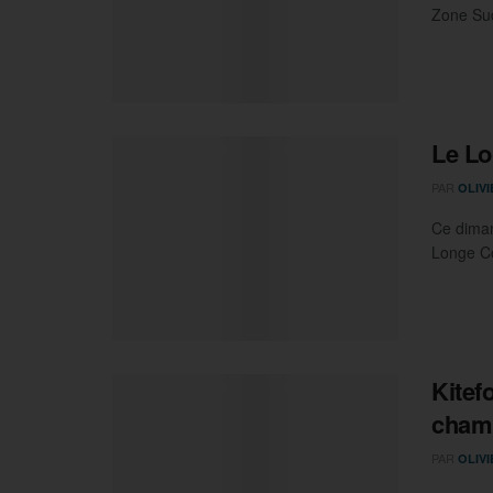
Zone Sud
Le Lo
PAR
OLIV
Ce diman
Longe Cô
Kitef
champ
PAR
OLIV