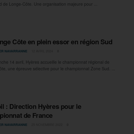
 de Longe-Côte. Une organisation majeure pour ...
nge Côte en plein essor en région Sud
12 AVRIL 2024
IER NAVARRANNE
0
che 14 avril, Hyères accueille le championnat régional de
te, une épreuve sélective pour le championnat Zone Sud. ...
oil : Direction Hyères pour le
ionnat de France
25 NOVEMBRE 2022
IER NAVARRANNE
0