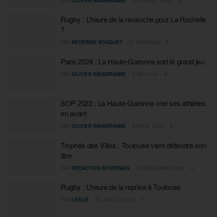
PAR
OLIVIER NAVARRANNE
16 JUILLET 2024
0
Rugby : L’heure de la revanche pour La Rochelle
?
PAR
SÉVERINE BOUQUET
21 JUIN 2024
0
Paris 2024 : La Haute-Garonne sort le grand jeu
PAR
OLIVIER NAVARRANNE
2 MAI 2024
0
SOP 2023 : La Haute-Garonne met ses athlètes
en avant
PAR
OLIVIER NAVARRANNE
5 AVRIL 2023
0
Trophée des Villes : Toulouse vient défendre son
titre
PAR
RÉDACTION SPORTMAG
15 NOVEMBRE 2022
0
Rugby : L’heure de la reprise à Toulouse
PAR
LESLIE
27 JUILLET 2022
1