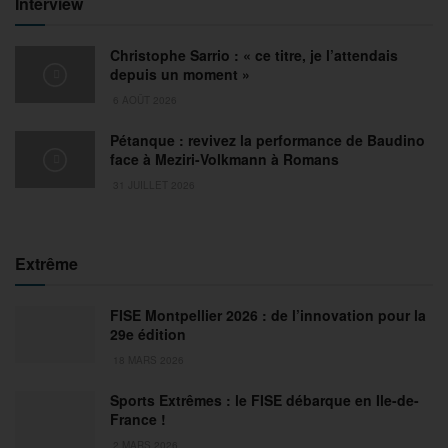
Interview
Christophe Sarrio : « ce titre, je l’attendais
depuis un moment »
6 AOÛT 2026
Pétanque : revivez la performance de Baudino
face à Meziri-Volkmann à Romans
31 JUILLET 2026
Extrême
FISE Montpellier 2026 : de l’innovation pour la
29e édition
18 MARS 2026
Sports Extrêmes : le FISE débarque en Ile-de-
France !
2 MARS 2026