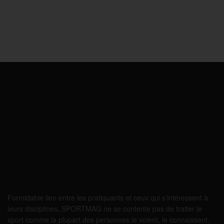
Formidable lien entre les pratiquants et ceux qui s’intéressent à
leurs disciplines, SPORTMAG ne se contente pas de traiter le
sport comme la plupart des personnes le voient, le connaissent,