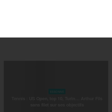
ESSONNE
Tennis : US Open, top 10, Turin… Arthur Fils
sans filet sur ses objectifs