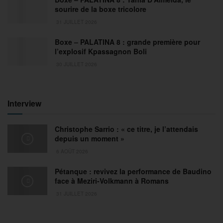
sourire de la boxe tricolore
31 JUILLET 2026
Boxe – PALATINA 8 : grande première pour
l’explosif Kpassagnon Boli
30 JUILLET 2026
Interview
Christophe Sarrio : « ce titre, je l’attendais
depuis un moment »
6 AOÛT 2026
Pétanque : revivez la performance de Baudino
face à Meziri-Volkmann à Romans
31 JUILLET 2026