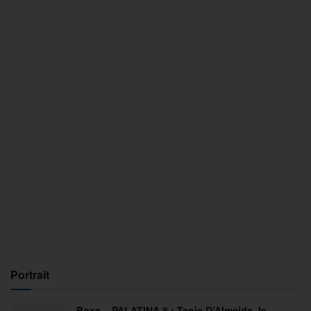
Portrait
Boxe – PALATINA 8 : Tania D’Almeida, le