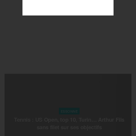
ESSONNE
Tennis : US Open, top 10, Turin… Arthur Fils
sans filet sur ses objectifs