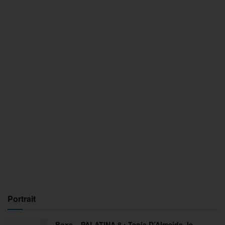
Portrait
Boxe – PALATINA 8 : Tania D’Almeida, le