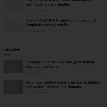
sourire de la boxe tricolore
31 JUILLET 2026
Boxe – PALATINA 8 : grande première pour
l’explosif Kpassagnon Boli
30 JUILLET 2026
Interview
Christophe Sarrio : « ce titre, je l’attendais
depuis un moment »
6 AOÛT 2026
Pétanque : revivez la performance de Baudino
face à Meziri-Volkmann à Romans
31 JUILLET 2026