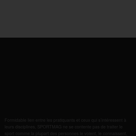
Formidable lien entre les pratiquants et ceux qui s’intéressent à
leurs disciplines, SPORTMAG ne se contente pas de traiter le
sport comme la plupart des personnes le voient, le connaissent,