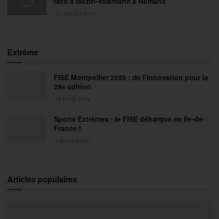
face à Meziri-Volkmann à Romans
31 JUILLET 2026
Extrême
FISE Montpellier 2026 : de l’innovation pour la
29e édition
18 MARS 2026
Sports Extrêmes : le FISE débarque en Ile-de-
France !
2 MARS 2026
Articles populaires