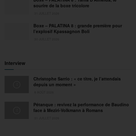
sourire de la boxe tricolore
31 JUILLET 2026
Boxe – PALATINA 8 : grande première pour
l’explosif Kpassagnon Boli
30 JUILLET 2026
Interview
Christophe Sarrio : « ce titre, je l’attendais
depuis un moment »
6 AOÛT 2026
Pétanque : revivez la performance de Baudino
face à Meziri-Volkmann à Romans
31 JUILLET 2026