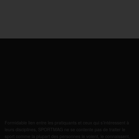
Formidable lien entre les pratiquants et ceux qui s’intéressent à
leurs disciplines, SPORTMAG ne se contente pas de traiter le
sport comme la plupart des personnes le voient, le connaissent,