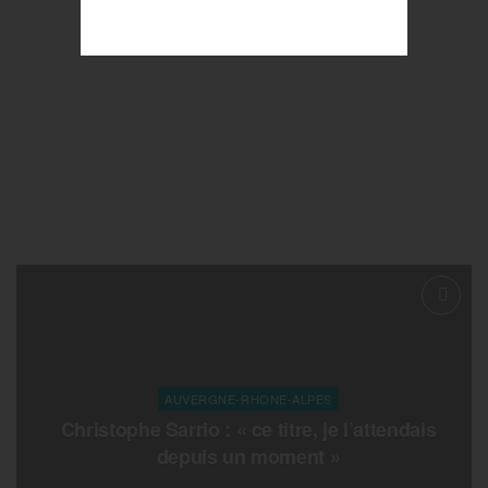
AUVERGNE-RHONE-ALPES
Christophe Sarrio : « ce titre, je l’attendais
depuis un moment »