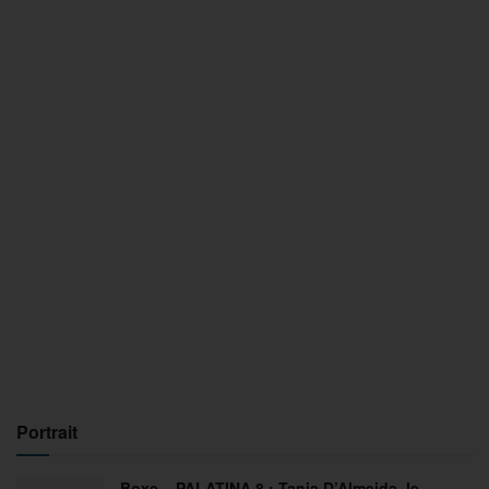
Portrait
Boxe – PALATINA 8 : Tania D’Almeida, le