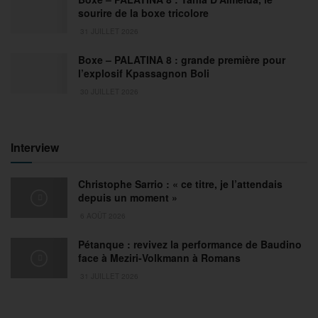
sourire de la boxe tricolore
31 JUILLET 2026
Boxe – PALATINA 8 : grande première pour
l’explosif Kpassagnon Boli
30 JUILLET 2026
Interview
Christophe Sarrio : « ce titre, je l’attendais
depuis un moment »
6 AOÛT 2026
Pétanque : revivez la performance de Baudino
face à Meziri-Volkmann à Romans
31 JUILLET 2026