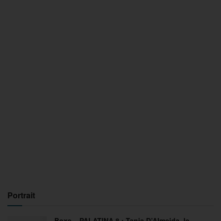
Portrait
Boxe – PALATINA 8 : Tania D’Almeida, le