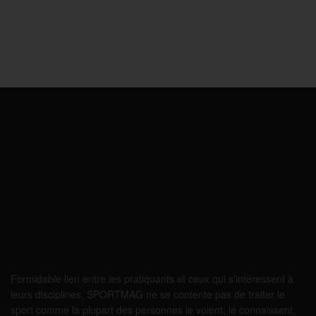
Formidable lien entre les pratiquants et ceux qui s’intéressent à
leurs disciplines, SPORTMAG ne se contente pas de traiter le
sport comme la plupart des personnes le voient, le connaissent,