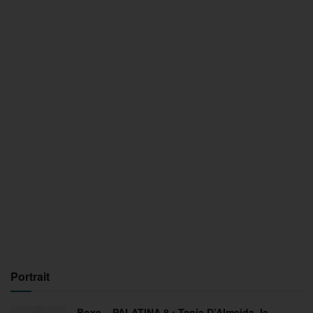
Portrait
Boxe – PALATINA 8 : Tania D’Almeida, le