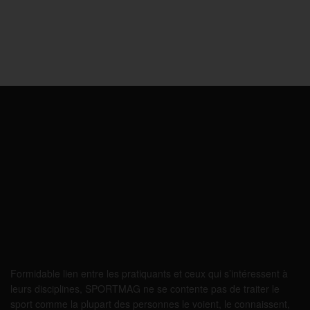
Formidable lien entre les pratiquants et ceux qui s’intéressent à
leurs disciplines, SPORTMAG ne se contente pas de traiter le
sport comme la plupart des personnes le voient, le connaissent,