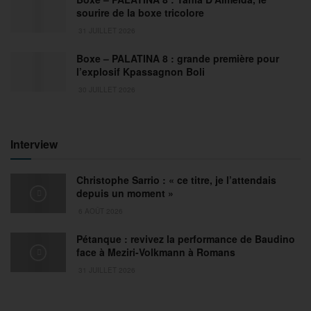
sourire de la boxe tricolore
31 JUILLET 2026
Boxe – PALATINA 8 : grande première pour
l’explosif Kpassagnon Boli
30 JUILLET 2026
Interview
Christophe Sarrio : « ce titre, je l’attendais
depuis un moment »
6 AOÛT 2026
Pétanque : revivez la performance de Baudino
face à Meziri-Volkmann à Romans
31 JUILLET 2026