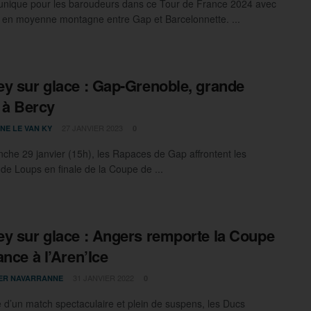
nique pour les baroudeurs dans ce Tour de France 2024 avec
en moyenne montagne entre Gap et Barcelonnette. ...
y sur glace : Gap-Grenoble, grande
e à Bercy
27 JANVIER 2023
NE LE VAN KY
0
che 29 janvier (15h), les Rapaces de Gap affrontent les
 de Loups en finale de la Coupe de ...
y sur glace : Angers remporte la Coupe
ance à l’Aren’Ice
31 JANVIER 2022
IER NAVARRANNE
0
 d’un match spectaculaire et plein de suspens, les Ducs