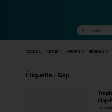
ACCUEIL
ACTUS
SPORTS
RÉGIONS
Étiquette :
Gap
Troph
Gap-P
PAR
ETIEN