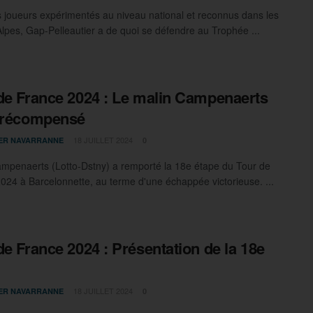
 joueurs expérimentés au niveau national et reconnus dans les
lpes, Gap-Pelleautier a de quoi se défendre au Trophée ...
de France 2024 : Le malin Campenaerts
 récompensé
18 JUILLET 2024
IER NAVARRANNE
0
ampenaerts (Lotto-Dstny) a remporté la 18e étape du Tour de
024 à Barcelonnette, au terme d'une échappée victorieuse. ...
de France 2024 : Présentation de la 18e
18 JUILLET 2024
IER NAVARRANNE
0