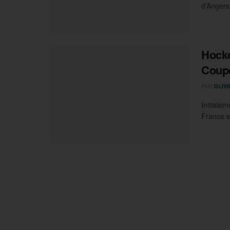
d’Angers
Hocke
Coupe
PAR
OLIV
Initialem
France s