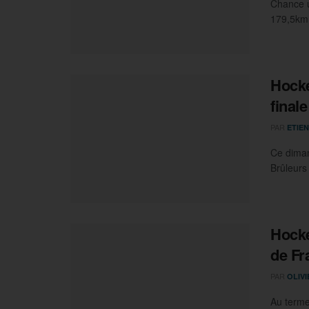
Chance u
179,5km 
Hocke
final
PAR
ETIEN
Ce diman
Brûleurs
Hocke
de Fr
PAR
OLIV
Au terme